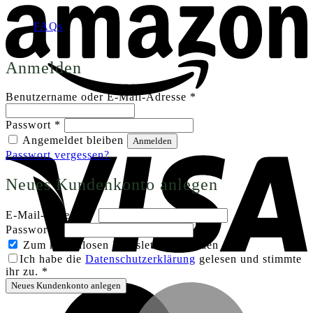
FAQs
Anmelden
Erforderlich
Benutzername oder E-Mail-Adresse
*
Erforderlich
Passwort
*
V
Angemeldet bleiben
Anmelden
Passwort vergessen?
Neues Kundenkonto anlegen
Erforderlich
E-Mail-Adresse
*
Erforderlich
Passwort
*
Zum kostenlosen Newsletter anmelden
Ich habe die
Datenschutzerklärung
gelesen und stimmte
ihr zu.
*
Neues Kundenkonto anlegen
M