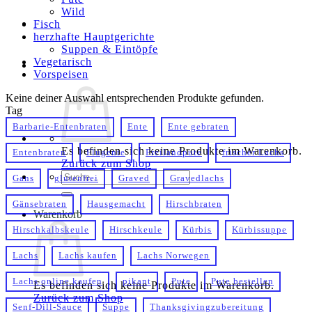
Wild
Fisch
herzhafte Hauptgerichte
Suppen & Eintöpfe
Vegetarisch
Vorspeisen
Keine deiner Auswahl entsprechenden Produkte gefunden.
Tag
Barbarie-Entenbraten
Ente
Ente gebraten
Es befinden sich keine Produkte im Warenkorb.
Entenbraten
Flugente
Freilandpute
frischer Lachs
Zurück zum Shop
Suche
Gans
glutenfrei
Graved
Gravedlachs
nach:
Gänsebraten
Hausgemacht
Hirschbraten
Warenkorb
Hirschkalbskeule
Hirschkeule
Kürbis
Kürbissuppe
Lachs
Lachs kaufen
Lachs Norwegen
Lachs online kaufen
pikant
Pute
Pute bestellen
Es befinden sich keine Produkte im Warenkorb.
Zurück zum Shop
Senf-Dill-Sauce
Suppe
Thanksgivingzubereitung