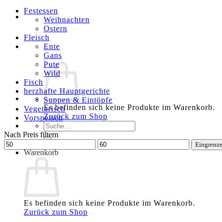
Festessen
Weihnachten
Ostern
Fleisch
Ente
Gans
Pute
Wild
Fisch
herzhafte Hauptgerichte
Suppen & Eintöpfe
Es befinden sich keine Produkte im Warenkorb.
Vegetarisch
Zurück zum Shop
Vorspeisen
Suche
nach:
Nach Preis filtern
Min.
Max.
Eingrenz
Preis
Preis
Warenkorb
Es befinden sich keine Produkte im Warenkorb.
Zurück zum Shop