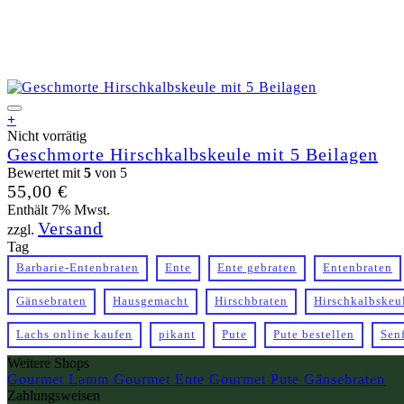
+
Nicht vorrätig
Geschmorte Hirschkalbskeule mit 5 Beilagen
Bewertet mit
5
von 5
55,00
€
Enthält 7% Mwst.
Versand
zzgl.
Tag
Barbarie-Entenbraten
Ente
Ente gebraten
Entenbraten
Gänsebraten
Hausgemacht
Hirschbraten
Hirschkalbskeu
Lachs online kaufen
pikant
Pute
Pute bestellen
Sen
Weitere Shops
Gourmet Lamm
Gourmet Ente
Gourmet Pute
Gänsebraten
Zahlungsweisen