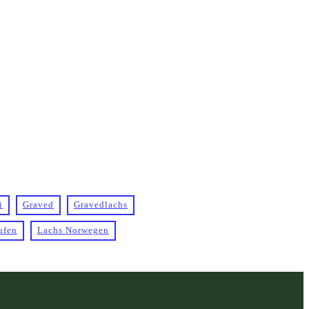
i
Graved
Gravedlachs
ufen
Lachs Norwegen