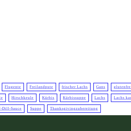
Flugente
Freilandpute
frischer Lachs
Gans
glutenfre
le
Hirschkeule
Kürbis
Kürbissuppe
Lachs
Lachs ka
f-Dill-Sauce
Suppe
Thanksgivingzubereitung