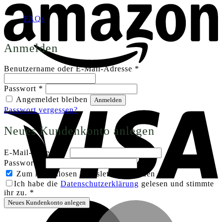
FAQs
Anmelden
Erforderlich
Benutzername oder E-Mail-Adresse
*
Erforderlich
Passwort
*
V
Angemeldet bleiben
Anmelden
Passwort vergessen?
Neues Kundenkonto anlegen
Erforderlich
E-Mail-Adresse
*
Erforderlich
Passwort
*
Zum kostenlosen Newsletter anmelden
Ich habe die
Datenschutzerklärung
gelesen und stimmte
ihr zu.
*
Neues Kundenkonto anlegen
M