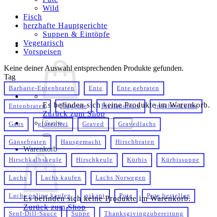
Wild
Fisch
herzhafte Hauptgerichte
Suppen & Eintöpfe
Vegetarisch
Vorspeisen
Keine deiner Auswahl entsprechenden Produkte gefunden.
Tag
Barbarie-Entenbraten
Ente
Ente gebraten
Es befinden sich keine Produkte im Warenkorb.
Entenbraten
Flugente
Freilandpute
frischer Lachs
Zurück zum Shop
Suche
Gans
glutenfrei
Graved
Gravedlachs
nach:
Gänsebraten
Hausgemacht
Hirschbraten
Warenkorb
Hirschkalbskeule
Hirschkeule
Kürbis
Kürbissuppe
Lachs
Lachs kaufen
Lachs Norwegen
Lachs online kaufen
pikant
Pute
Pute bestellen
Es befinden sich keine Produkte im Warenkorb.
Zurück zum Shop
Senf-Dill-Sauce
Suppe
Thanksgivingzubereitung